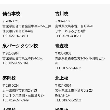
仙台本校
古川校
〒980-0021
〒989-6163
宮城県仙台市青葉区中央2-2-6三井
宮城県大崎市古川台町9-20
住友銀行仙台ビル4階
リオーネふるかわ1階
TEL
022-267-4911
TEL
0229-24-8531
泉パークタウン校
青森校
〒981-3204
〒030-0803
宮城県仙台市泉区寺岡4-16-6
青森県青森市安方1-3-5 小田島ビル
TEL
022-772-0161
4F
TEL
017-722-6402
盛岡校
北上校
〒020-0024
〒024-0094
岩手県盛岡市菜園2-7-33
岩手県北上市本通り3-2-23
ジェネラス菜園・公園通り2F
IMビル 1F
TEL
019-654-5949
TEL
0197-65-2282