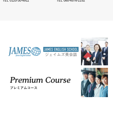
TEL
0120-30-4911
TEL
080-4576-2252