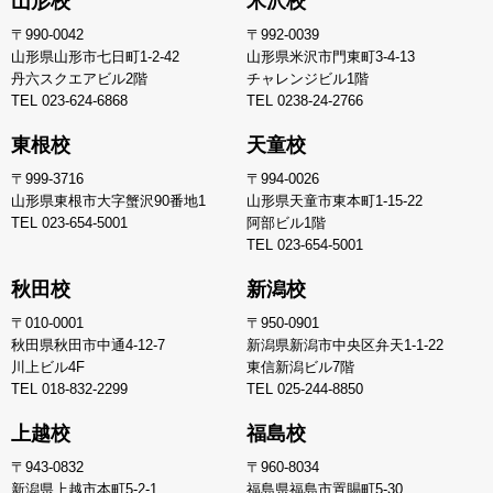
山形校
米沢校
〒990-0042
〒992-0039
山形県山形市七日町1-2-42
山形県米沢市門東町3-4-13
丹六スクエアビル2階
チャレンジビル1階
TEL
023-624-6868
TEL
0238-24-2766
東根校
天童校
〒999-3716
〒994-0026
山形県東根市大字蟹沢90番地1
山形県天童市東本町1-15-22
TEL
023-654-5001
阿部ビル1階
TEL
023-654-5001
秋田校
新潟校
〒010-0001
〒950-0901
秋田県秋田市中通4-12-7
新潟県新潟市中央区弁天1-1-22
川上ビル4F
東信新潟ビル7階
TEL
018-832-2299
TEL
025-244-8850
上越校
福島校
〒943-0832
〒960-8034
新潟県上越市本町5-2-1
福島県福島市置賜町5-30