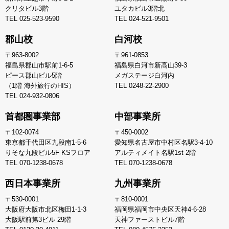
クリタビル3階
ユタカビル3階北
TEL
025-523-9590
TEL
024-521-9501
郡山校
白河校
〒963-8002
〒961-0853
福島県郡山市駅前1-6-5
福島県白河市新高山39-3
ピース郡山ビル5階
メガステージ白河内
（1階 海外旅行のHIS）
TEL
0248-22-2900
TEL
024-932-0806
首都圏事業部
中部事業所
〒102-0074
〒450-0002
東京都千代田区九段南1-5-6
愛知県名古屋市中村区名駅3-4-10
りそな九段ビル5F KSフロア
アルティメイト名駅1st 2階
TEL
070-1238-0678
TEL
070-1238-0678
西日本事業所
九州事業所
〒530-0001
〒810-0001
大阪府大阪市北区梅田1-1-3
福岡県福岡市中央区天神4-6-28
大阪駅前第3ビル 29階
天神ファーストビル7階