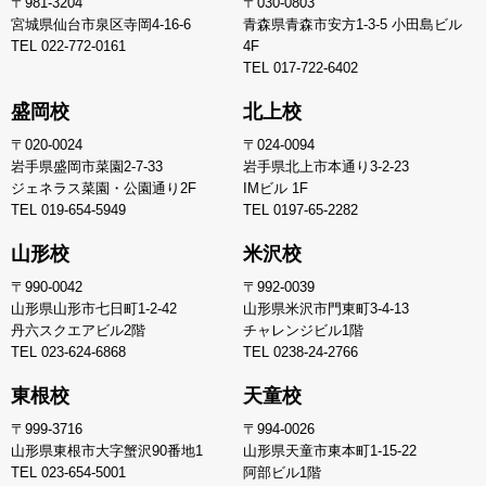
〒981-3204
〒030-0803
宮城県仙台市泉区寺岡4-16-6
青森県青森市安方1-3-5 小田島ビル
TEL
022-772-0161
4F
TEL
017-722-6402
盛岡校
北上校
〒020-0024
〒024-0094
岩手県盛岡市菜園2-7-33
岩手県北上市本通り3-2-23
ジェネラス菜園・公園通り2F
IMビル 1F
TEL
019-654-5949
TEL
0197-65-2282
山形校
米沢校
〒990-0042
〒992-0039
山形県山形市七日町1-2-42
山形県米沢市門東町3-4-13
丹六スクエアビル2階
チャレンジビル1階
TEL
023-624-6868
TEL
0238-24-2766
東根校
天童校
〒999-3716
〒994-0026
山形県東根市大字蟹沢90番地1
山形県天童市東本町1-15-22
TEL
023-654-5001
阿部ビル1階