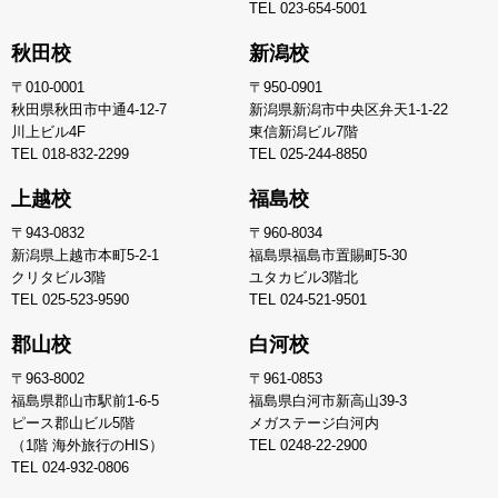
TEL
023-654-5001
秋田校
新潟校
〒010-0001
〒950-0901
秋田県秋田市中通4-12-7
新潟県新潟市中央区弁天1-1-22
川上ビル4F
東信新潟ビル7階
TEL
018-832-2299
TEL
025-244-8850
上越校
福島校
〒943-0832
〒960-8034
新潟県上越市本町5-2-1
福島県福島市置賜町5-30
クリタビル3階
ユタカビル3階北
TEL
025-523-9590
TEL
024-521-9501
郡山校
白河校
〒963-8002
〒961-0853
福島県郡山市駅前1-6-5
福島県白河市新高山39-3
ピース郡山ビル5階
メガステージ白河内
（1階 海外旅行のHIS）
TEL
0248-22-2900
TEL
024-932-0806