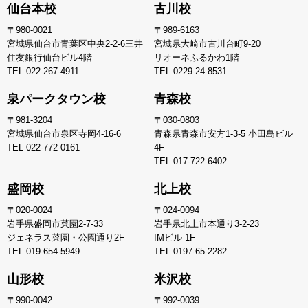
仙台本校
古川校
〒980-0021
〒989-6163
宮城県仙台市青葉区中央2-2-6三井
宮城県大崎市古川台町9-20
住友銀行仙台ビル4階
リオーネふるかわ1階
TEL
022-267-4911
TEL
0229-24-8531
泉パークタウン校
青森校
〒981-3204
〒030-0803
宮城県仙台市泉区寺岡4-16-6
青森県青森市安方1-3-5 小田島ビル
TEL
022-772-0161
4F
TEL
017-722-6402
盛岡校
北上校
〒020-0024
〒024-0094
岩手県盛岡市菜園2-7-33
岩手県北上市本通り3-2-23
ジェネラス菜園・公園通り2F
IMビル 1F
TEL
019-654-5949
TEL
0197-65-2282
山形校
米沢校
〒990-0042
〒992-0039