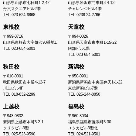
山形県山形市七日町1-2-42
山形県米沢市門東町3-4-13
丹六スクエアビル2階
チャレンジビル1階
TEL
023-624-6868
TEL
0238-24-2766
東根校
天童校
〒999-3716
〒994-0026
山形県東根市大字蟹沢90番地1
山形県天童市東本町1-15-22
TEL
023-654-5001
阿部ビル1階
TEL
023-654-5001
秋田校
新潟校
〒010-0001
〒950-0901
秋田県秋田市中通4-12-7
新潟県新潟市中央区弁天1-1-22
川上ビル4F
東信新潟ビル7階
TEL
018-832-2299
TEL
025-244-8850
上越校
福島校
〒943-0832
〒960-8034
新潟県上越市本町5-2-1
福島県福島市置賜町5-30
クリタビル3階
ユタカビル3階北
TEL
025-523-9590
TEL
024-521-9501