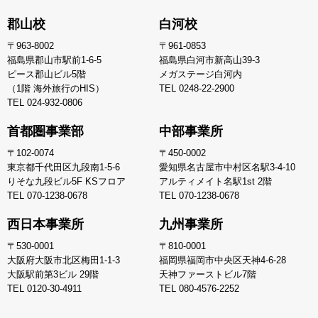
郡山校
白河校
〒963-8002
〒961-0853
福島県郡山市駅前1-6-5
福島県白河市新高山39-3
ピース郡山ビル5階
メガステージ白河内
（1階 海外旅行のHIS）
TEL
0248-22-2900
TEL
024-932-0806
首都圏事業部
中部事業所
〒102-0074
〒450-0002
東京都千代田区九段南1-5-6
愛知県名古屋市中村区名駅3-4-10
りそな九段ビル5F KSフロア
アルティメイト名駅1st 2階
TEL
070-1238-0678
TEL
070-1238-0678
西日本事業所
九州事業所
〒530-0001
〒810-0001
大阪府大阪市北区梅田1-1-3
福岡県福岡市中央区天神4-6-28
大阪駅前第3ビル 29階
天神ファーストビル7階
TEL
0120-30-4911
TEL
080-4576-2252