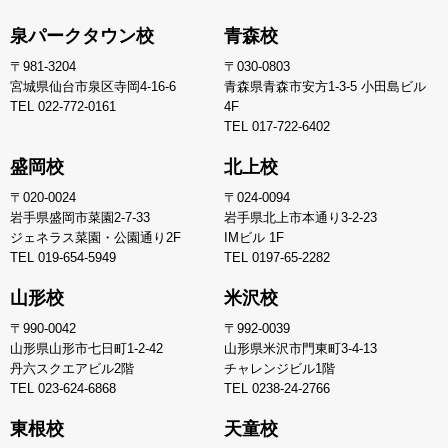
泉パークタウン校
青森校
〒981-3204
〒030-0803
宮城県仙台市泉区寺岡4-16-6
青森県青森市安方1-3-5 小田島ビル
TEL
022-772-0161
4F
TEL
017-722-6402
盛岡校
北上校
〒020-0024
〒024-0094
岩手県盛岡市菜園2-7-33
岩手県北上市本通り3-2-23
ジェネラス菜園・公園通り2F
IMビル 1F
TEL
019-654-5949
TEL
0197-65-2282
山形校
米沢校
〒990-0042
〒992-0039
山形県山形市七日町1-2-42
山形県米沢市門東町3-4-13
丹六スクエアビル2階
チャレンジビル1階
TEL
023-624-6868
TEL
0238-24-2766
東根校
天童校