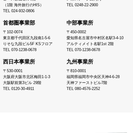
（1階 海外旅行のHIS）
TEL
0248-22-2900
TEL
024-932-0806
首都圏事業部
中部事業所
〒102-0074
〒450-0002
東京都千代田区九段南1-5-6
愛知県名古屋市中村区名駅3-4-10
りそな九段ビル5F KSフロア
アルティメイト名駅1st 2階
TEL
070-1238-0678
TEL
070-1238-0678
西日本事業所
九州事業所
〒530-0001
〒810-0001
大阪府大阪市北区梅田1-1-3
福岡県福岡市中央区天神4-6-28
大阪駅前第3ビル 29階
天神ファーストビル7階
TEL
0120-30-4911
TEL
080-4576-2252