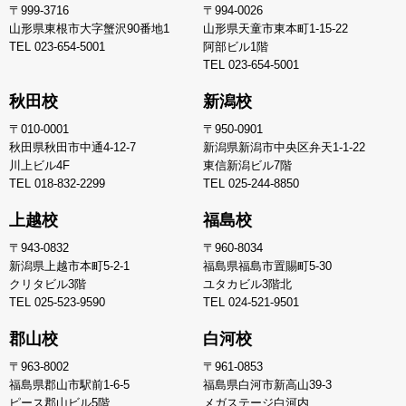
〒999-3716
〒994-0026
山形県東根市大字蟹沢90番地1
山形県天童市東本町1-15-22
TEL
023-654-5001
阿部ビル1階
TEL
023-654-5001
秋田校
新潟校
〒010-0001
〒950-0901
秋田県秋田市中通4-12-7
新潟県新潟市中央区弁天1-1-22
川上ビル4F
東信新潟ビル7階
TEL
018-832-2299
TEL
025-244-8850
上越校
福島校
〒943-0832
〒960-8034
新潟県上越市本町5-2-1
福島県福島市置賜町5-30
クリタビル3階
ユタカビル3階北
TEL
025-523-9590
TEL
024-521-9501
郡山校
白河校
〒963-8002
〒961-0853
福島県郡山市駅前1-6-5
福島県白河市新高山39-3
ピース郡山ビル5階
メガステージ白河内