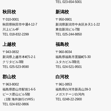
TEL
023-654-5001
秋田校
新潟校
〒010-0001
〒950-0901
秋田県秋田市中通4-12-7
新潟県新潟市中央区弁天1-1-22
川上ビル4F
東信新潟ビル7階
TEL
018-832-2299
TEL
025-244-8850
上越校
福島校
〒943-0832
〒960-8034
新潟県上越市本町5-2-1
福島県福島市置賜町5-30
クリタビル3階
ユタカビル3階北
TEL
025-523-9590
TEL
024-521-9501
郡山校
白河校
〒963-8002
〒961-0853
福島県郡山市駅前1-6-5
福島県白河市新高山39-3
ピース郡山ビル5階
メガステージ白河内
（1階 海外旅行のHIS）
TEL
0248-22-2900
TEL
024-932-0806