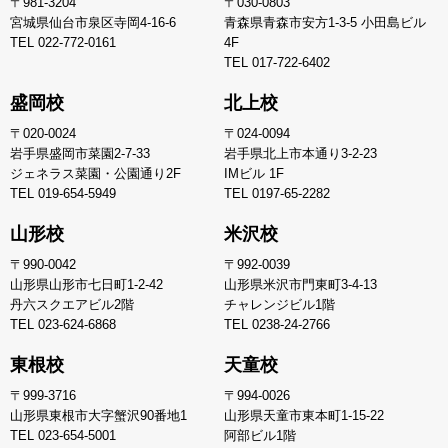
〒981-3204
〒030-0803
宮城県仙台市泉区寺岡4-16-6
青森県青森市安方1-3-5 小田島ビル
TEL
022-772-0161
4F
TEL
017-722-6402
盛岡校
北上校
〒020-0024
〒024-0094
岩手県盛岡市菜園2-7-33
岩手県北上市本通り3-2-23
ジェネラス菜園・公園通り2F
IMビル 1F
TEL
019-654-5949
TEL
0197-65-2282
山形校
米沢校
〒990-0042
〒992-0039
山形県山形市七日町1-2-42
山形県米沢市門東町3-4-13
丹六スクエアビル2階
チャレンジビル1階
TEL
023-624-6868
TEL
0238-24-2766
東根校
天童校
〒999-3716
〒994-0026
山形県東根市大字蟹沢90番地1
山形県天童市東本町1-15-22
TEL
023-654-5001
阿部ビル1階